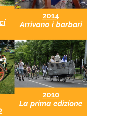
2014
ci
Arrivano i barbari
2010
La prima edizione
o