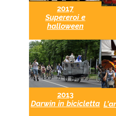
2017
Supereroi e
halloween
2013
Darwin in bicicletta
L'a