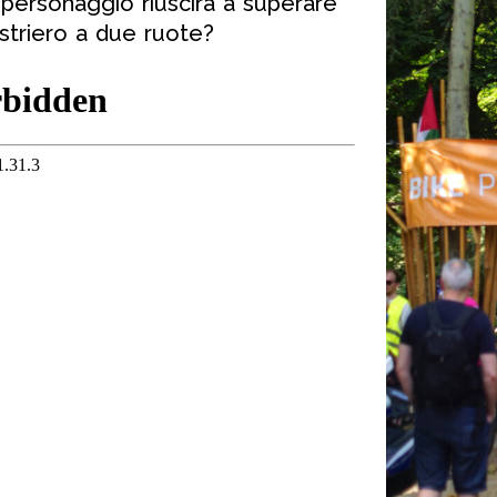
e personaggio riuscirà a superare
estriero a due ruote?