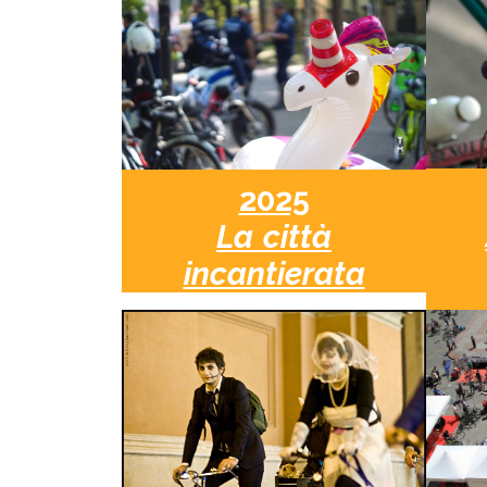
2025
La città
incantierata